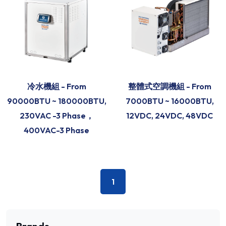
冷水機組 - From
整體式空調機組 - From
90000BTU ~ 180000BTU,
7000BTU ~ 16000BTU,
230VAC -3 Phase，
12VDC, 24VDC, 48VDC
400VAC-3 Phase
1