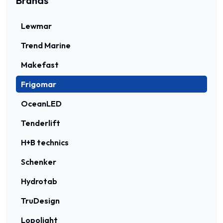
Brands
Lewmar
Trend Marine
Makefast
Frigomar
OceanLED
Tenderlift
H+B technics
Schenker
Hydrotab
TruDesign
Lopolight