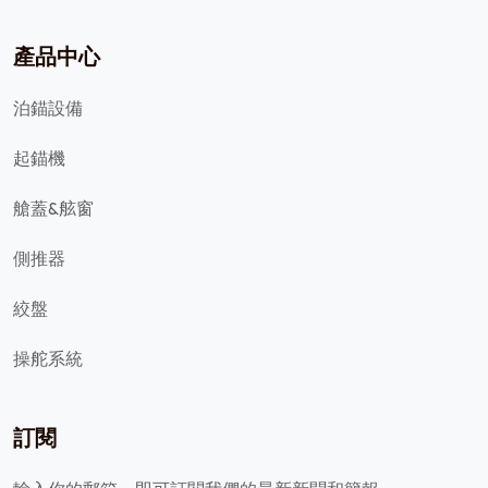
產品中心
泊錨設備
起錨機
艙蓋&舷窗
側推器
絞盤
操舵系統
訂閱