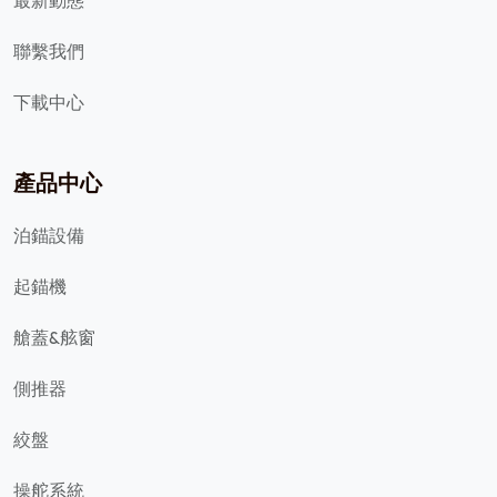
聯繫我們
下載中心
產品中心
泊錨設備
起錨機
艙蓋&舷窗
側推器
絞盤
操舵系統