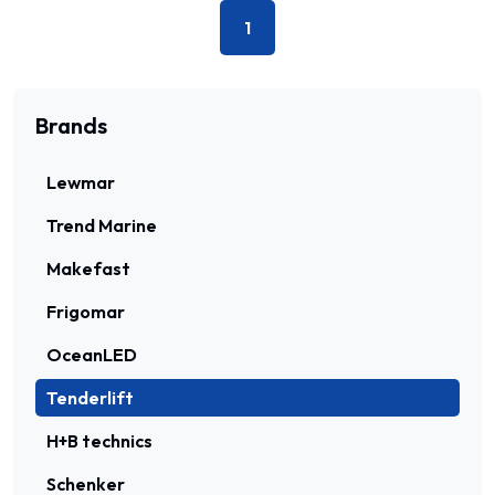
1
Brands
Lewmar
Trend Marine
Makefast
Frigomar
OceanLED
Tenderlift
H+B technics
Schenker