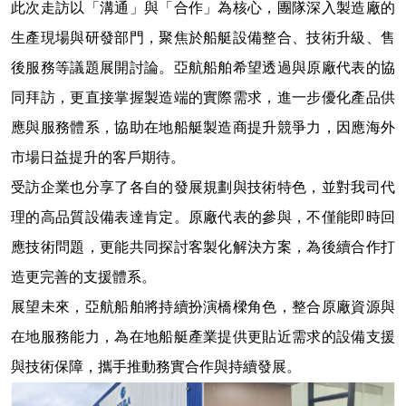
此次走訪以「溝通」與「合作」為核心，團隊深入製造廠的
生產現場與研發部門，聚焦於船艇設備
整合
、技術升級、售
後服務等議題展開討論。亞航船舶希望透過與原廠代表的協
同拜訪，更直接掌握製造端的實際需求，進一步優化產品供
應與服務體系，協助在地船艇製造商提升競爭力，因應海外
市場日益提升的客戶期待。
受訪企業也分享了各自的發展規劃與技術特色，並對我司代
理的高品質設備表達肯定。原廠代表的參與，不僅能即時回
應技術問題，更能共同探討客製化解決方
案，
為後續合作打
造更完善的支援體系。
展望未來，亞航船舶將持續扮演橋樑角色，整合原廠資源與
在地
服務能力，為
在地
船艇產業提供更貼近需求的
設備支援
與技術保障
，
攜手推動務實合作與持續發展。